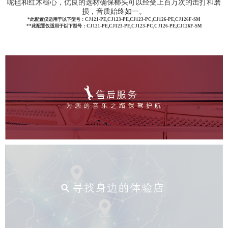
呢毡和红木槌心，优良的选材确保榔头可以经受上百万次的击打和磨
损，音质始终如一。
*此配置仅适用于以下型号：CJ121-PE,CJ123-PE,CJ123-PC,CJ126-PE,CJ126F-SM
**此配置仅适用于以下型号：CJ121-PE,CJ123-PE,CJ123-PC,CJ126-PE,CJ126F-SM