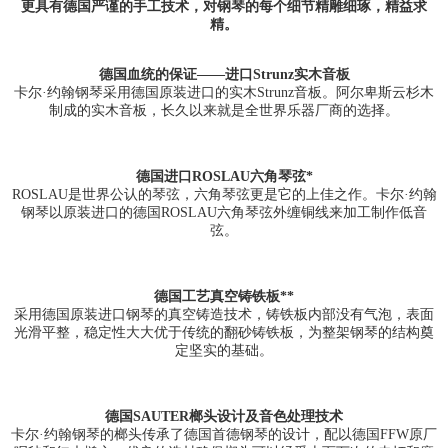
更具有德国严谨的手工技术，对钢琴的每个细节精雕细琢，精益求
精。
德国血统的保证——进口Strunz实木音板
卡尔·约翰钢琴采用德国原装进口的实木Strunz音板。阿尔卑斯云杉木
制成的实木音板，长久以来就是全世界乐器厂商的选择。
德国进口ROSLAU六角琴弦*
ROSLAU是世界公认的琴弦，六角琴弦更是它的上佳之作。卡尔·约翰
钢琴以原装进口的德国ROSLAU六角琴弦外缠铜线来加工制作低音
弦。
德国工艺真空铸铁板**
采用德国原装进口钢琴的真空铸造技术，铸铁板内部没有气泡，表面
光滑平整，稳定性大大优于传统的翻砂铸铁板，为整架钢琴的结构奠
定坚实的基础。
德国SAUTER榔头设计及音色处理技术
卡尔·约翰钢琴的榔头传承了德国首德钢琴的设计，配以德国FFW原厂