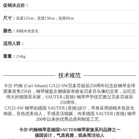
促销冰点价：
尺寸：
高度123cm；宽度150cm；深度60cm
颜色：
胡桃木色亚光
适用人群：
重量：
214kg
技术规范
卡尔·约翰 (Carl Johann) CJ122-SW贝多芬诞辰250周年纪念款钢琴全球
限量发售250台，钢琴键盘左侧镶嵌有镀金贝多芬头像纪念章，以纪念
伟大的德国音乐家，SAUTER (首德) 钢琴声学技艺教父贝多芬诞辰
250周年。
CJ122-SW 钢琴由德国 SAUTER (首德)设计，琴身采用胡桃木色亚光
饰面，音色优美动人，手感灵活细腻，传承德国 SAUTER (首德) 钢琴
200年以来的优秀品质和制造工艺。
卡尔·约翰钢琴是德国SAUTER钢琴家族系列品牌之一
德国设计，气质典雅，线条简洁动人