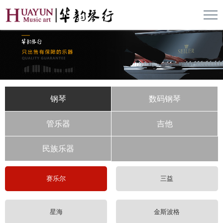
钢琴
数码钢琴
管乐器
吉他
民族乐器
赛乐尔
三益
星海
金斯波格