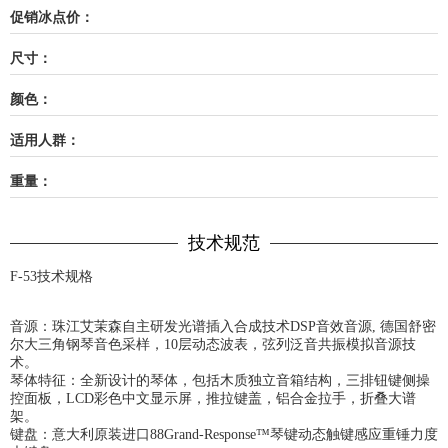
促销冰点价：
尺寸：
颜色：
适用人群：
重量：
技术规范
F-53技术规格
音源：珠江艾茉森自主研发光谱插入合成技术DSP音效音源, 德国舒密
尔大三角钢琴音色采样，10层动态波表，弦列泛音共振模拟音源技
术。
琴体特征：全新设计的琴体，包括木质独立音箱结构，三排钮键侧操
控面板，LCD彩色中文显示屏，推拉键盖，铝合金拉手，折叠大谱
架。
键盘：意大利原装进口88Grand-Response™琴键动态触键感应重锤力度