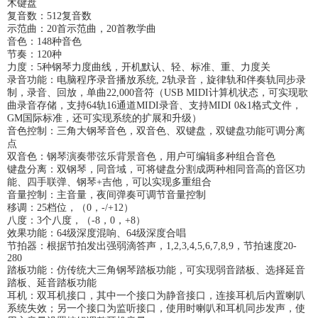
木键盘
复音数：512复音数
示范曲：20首示范曲，20首教学曲
音色：148种音色
节奏：120种
力度：5种钢琴力度曲线，开机默认、轻、标准、重、力度关
录音功能：电脑程序录音播放系统, 2轨录音，旋律轨和伴奏轨同步录
制，录音、回放，单曲22,000音符（USB MIDI计算机状态，可实现歌
曲录音存储，支持64轨16通道MIDI录音、支持MIDI 0&1格式文件，
GM国际标准，还可实现系统的扩展和升级）
音色控制：三角大钢琴音色，双音色、双键盘，双键盘功能可调分离
点
双音色：钢琴演奏带弦乐背景音色，用户可编辑多种组合音色
键盘分离：双钢琴，同音域，可将键盘分割成两种相同音高的音区功
能、四手联弹、钢琴+吉他，可以实现多重组合
音量控制：主音量，夜间弹奏可调节音量控制
移调：25档位，（0，-/+12）
八度：3个八度，（-8，0，+8）
效果功能：64级深度混响、64级深度合唱
节拍器：根据节拍发出强弱滴答声，1,2,3,4,5,6,7,8,9，节拍速度20-
280
踏板功能：仿传统大三角钢琴踏板功能，可实现弱音踏板、选择延音
踏板、延音踏板功能
耳机：双耳机接口，其中一个接口为静音接口，连接耳机后内置喇叭
系统失效；另一个接口为监听接口，使用时喇叭和耳机同步发声，使