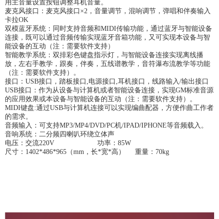
用主音量设置按钮调整耳机音量。
麦克风接口：麦克风接口×2，音量调节，混响调节，弹唱和伴奏输入
卡拉OK
双模蓝牙系统：同时支持音频和MIDI传输功能，通过蓝牙与智能设备
连接，既可以通过音频传输实现蓝牙音箱功能，又可实现本设备与智
能设备的互动（注：需要软件支持）
智能教学系统：双排彩色键盘指示灯，与智能设备连接实现离线播
放，左右手教学，跟奏，伴奏，五线谱教学，音符瀑布流教学等功能
（注：需要软件支持）。
接口：USB接口，踏板接口,电源接口,耳机接口，线路输入/输出接口
USB接口：作为从设备与计算机或者智能设备连接，实现GM标准音源
的应用效果或本设备与智能设备的互动（注：需要软件支持）。
MIDI键盘:通过USB与计算机连接可以实现编曲配器，方便作曲工作者
的需求。
音频输入：可支持MP3/MP4/DVD/PC机/IPAD/IPHONE等音频载入。
音响系统：二分频四喇叭环绕立体声
电压：交流220V 功率：85W
尺寸：1402*486*965（mm，长*宽*高） 重量：70kg